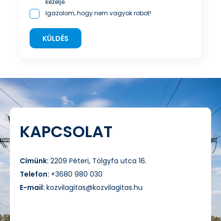
kezelje.
Igazolom, hogy nem vagyok robot!
KÜLDÉS
KAPCSOLAT
Címünk:
2209 Péteri, Tölgyfa utca 16.
Telefon:
+3680 980 030
E-mail:
kozvilagitas@kozvilagitas.hu