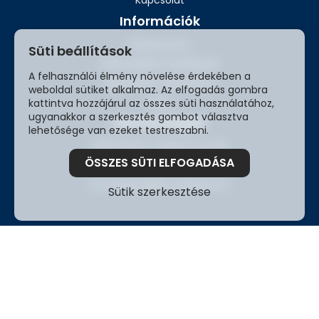
Kapcsolat
Információk
Impresszum
Süti beállítások
Adatvédelmi szabályzat
A felhasználói élmény növelése érdekében a
Ügyfeleink véleménye
weboldal sütiket alkalmaz. Az elfogadás gombra
Blog
kattintva hozzájárul az összes süti használatához,
ugyanakkor a szerkesztés gombot választva
Elérhetőségek
lehetősége van ezeket testreszabni.
2209 Péteri, Tölgyfa utca 16.
ÖSSZES SÜTI ELFOGADÁSA
+3680 980 030
kozvilagitas@kozvilagitas.hu
Sütik szerkesztése