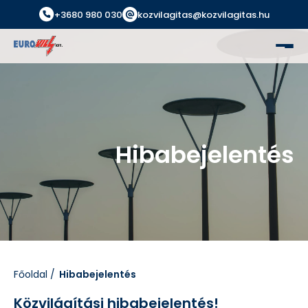
+3680 980 030
kozvilagitas@kozvilagitas.hu
Hibabejelentés
Főoldal
Hibabejelentés
Közvilágítási hibabejelentés!