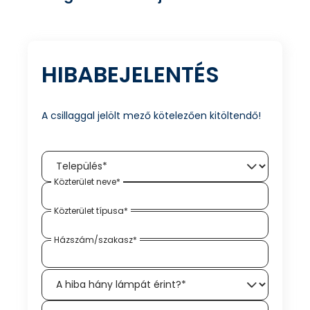
HIBABEJELENTÉS
A csillaggal jelölt mező kötelezően kitöltendő!
Közterület neve*
Közterület típusa*
Házszám/szakasz*