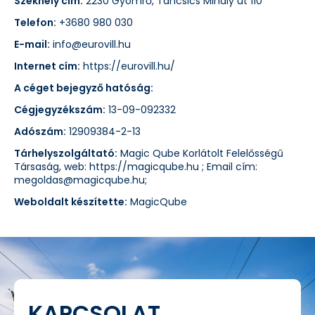
Székhely cím:
2230 Gyömrő, Táncsics Mihály út 110
Telefon:
+3680 980 030
E-mail:
info@eurovill.hu
Internet cím:
https://eurovill.hu/
A céget bejegyző hatóság:
Cégjegyzékszám:
13-09-092332
Adószám:
12909384-2-13
Tárhelyszolgáltató:
Magic Qube Korlátolt Felelősségű
Társaság, web: https://magicqube.hu ; Email cím:
megoldas@magicqube.hu;
Weboldalt készítette:
MagicQube
KAPCSOLAT