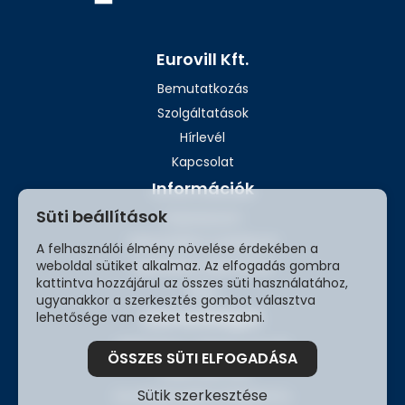
Eurovill Kft.
Bemutatkozás
Szolgáltatások
Hírlevél
Kapcsolat
Információk
Süti beállítások
Impresszum
Adatvédelmi szabályzat
A felhasználói élmény növelése érdekében a
weboldal sütiket alkalmaz. Az elfogadás gombra
Ügyfeleink véleménye
kattintva hozzájárul az összes süti használatához,
Blog
ugyanakkor a szerkesztés gombot választva
Elérhetőségek
lehetősége van ezeket testreszabni.
2209 Péteri, Tölgyfa utca 16.
ÖSSZES SÜTI ELFOGADÁSA
+3680 980 030
Sütik szerkesztése
kozvilagitas@kozvilagitas.hu