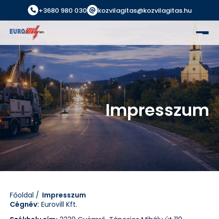
+3680 980 030
kozvilagitas@kozvilagitas.hu
Impresszum
Főoldal
Impresszum
Cégnév:
Eurovill Kft.