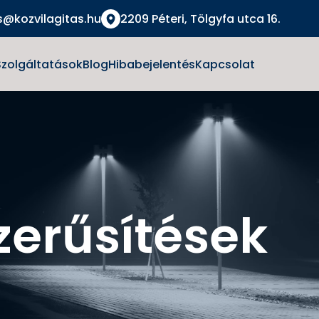
s@kozvilagitas.hu
2209 Péteri, Tölgyfa utca 16.
Szolgáltatások
Blog
Hibabejelentés
Kapcsolat
zerűsítések