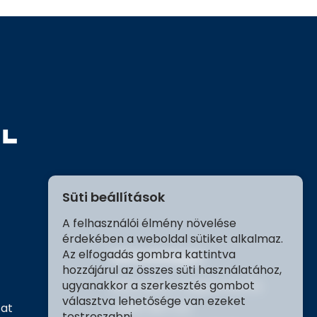
Süti beállítások
A felhasználói élmény növelése
érdekében a weboldal sütiket alkalmaz.
Az elfogadás gombra kattintva
Elérhetőségek
hozzájárul az összes süti használatához,
ugyanakkor a szerkesztés gombot
2209 Péteri, Tölgyfa utca 16.
választva lehetősége van ezeket
zat
+3680 980 030
testreszabni.