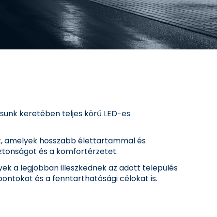
ásunk keretében teljes körű LED-es
k, amelyek hosszabb élettartammal és
iztonságot és a komfortérzetet.
ek a legjobban illeszkednek az adott település
ntokat és a fenntarthatósági célokat is.