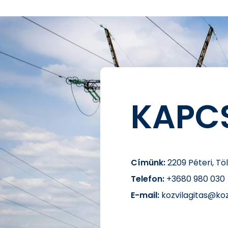
KAPC
Címünk:
2209 Péteri, Tö
Telefon:
+3680 980 030
E-mail:
kozvilagitas@koz