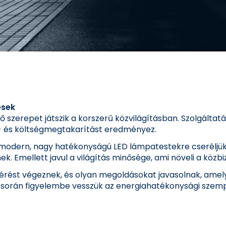
ések
szerepet játszik a korszerű közvilágításban. Szolgáltat
a- és költségmegtakarítást eredményez.
 modern, nagy hatékonyságú LED lámpatestekre cseréljü
. Emellett javul a világítás minősége, ami növeli a közb
mérést végeznek, és olyan megoldásokat javasolnak, amely
 során figyelembe vesszük az energiahatékonysági szempo