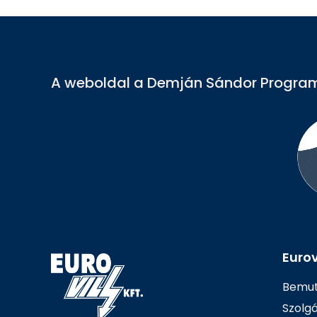
A weboldal a Demján Sándor Program
Eurovi
Bemut
Szolg