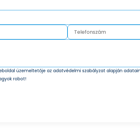
weboldal üzemeltetője az
adatvédelmi szabályzat
alapján adataim
agyok robot!