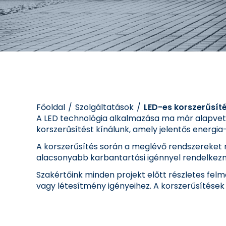
Főoldal
Szolgáltatások
LED-es korszerűsít
A LED technológia alkalmazása ma már alapvető 
korszerűsítést kínálunk, amely jelentős energi
A korszerűsítés során a meglévő rendszereket
alacsonyabb karbantartási igénnyel rendelkeznek
Szakértőink minden projekt előtt részletes fel
vagy létesítmény igényeihez. A korszerűsítések