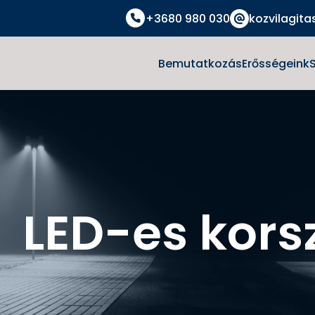
+3680 980 030
kozvilagita
Bemutatkozás
Erősségeink
LED-es kors