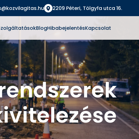
s@kozvilagitas.hu
2209 Péteri, Tölgyfa utca 16.
Szolgáltatások
Blog
Hibabejelentés
Kapcsolat
i rendszerek
kivitelezése