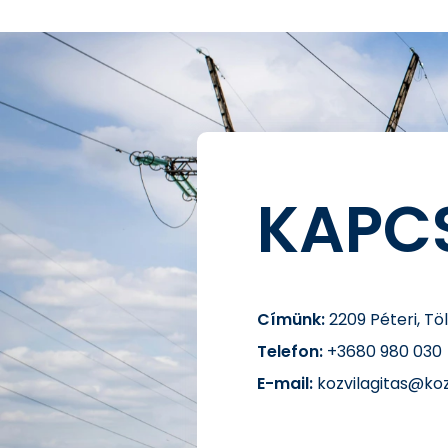
KAPC
Címünk:
2209 Péteri, Tö
Telefon:
+3680 980 030
E-mail:
kozvilagitas@koz