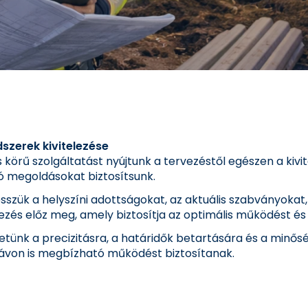
dszerek kivitelezése
es körű szolgáltatást nyújtunk a tervezéstől egészen a kiv
ó megoldásokat biztosítsunk.
szük a helyszíni adottságokat, az aktuális szabványokat
és előz meg, amely biztosítja az optimális működést és
etünk a precizitásra, a határidők betartására és a minős
 távon is megbízható működést biztosítanak.