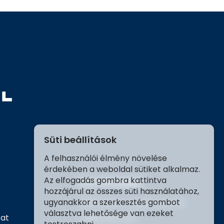
Süti beállítások
A felhasználói élmény növelése
érdekében a weboldal sütiket alkalmaz.
Az elfogadás gombra kattintva
Elérhetőségek
hozzájárul az összes süti használatához,
ugyanakkor a szerkesztés gombot
2209 Péteri, Tölgyfa utca 16.
választva lehetősége van ezeket
zat
+3680 980 030