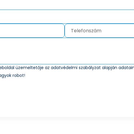
weboldal üzemeltetője az
adatvédelmi szabályzat
alapján adataim
agyok robot!