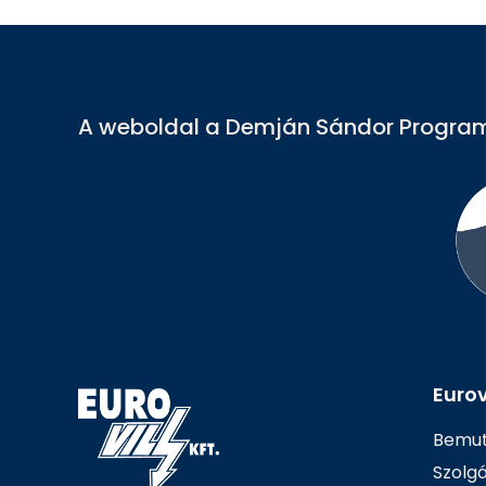
A weboldal a Demján Sándor Program
Eurovi
Bemut
Szolg