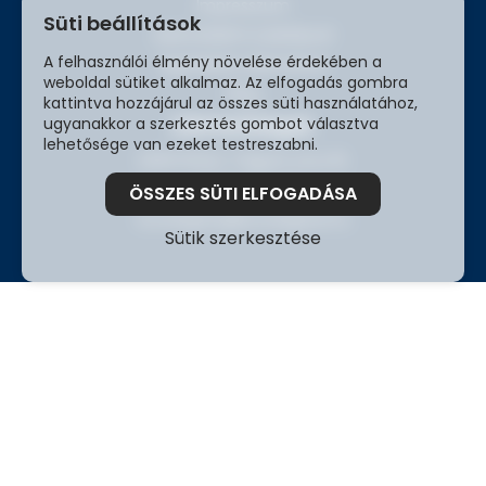
Impresszum
Süti beállítások
Adatvédelmi szabályzat
A felhasználói élmény növelése érdekében a
Ügyfeleink véleménye
weboldal sütiket alkalmaz. Az elfogadás gombra
Blog
kattintva hozzájárul az összes süti használatához,
Elérhetőségek
ugyanakkor a szerkesztés gombot választva
lehetősége van ezeket testreszabni.
2209 Péteri, Tölgyfa utca 16.
+3680 980 030
ÖSSZES SÜTI ELFOGADÁSA
kozvilagitas@kozvilagitas.hu
Sütik szerkesztése