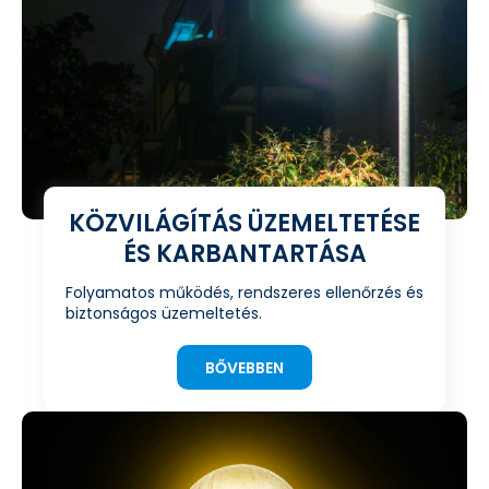
KÖZVILÁGÍTÁS ÜZEMELTETÉSE
ÉS KARBANTARTÁSA
Folyamatos működés, rendszeres ellenőrzés és
biztonságos üzemeltetés.
BŐVEBBEN